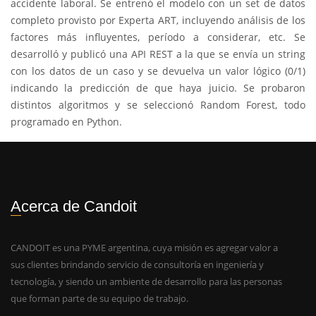
accidente laboral. Se entrenó el modelo con un set de datos
completo provisto por Experta ART, incluyendo análisis de los
factores más influyentes, período a considerar, etc. Se
desarrolló y publicó una API REST a la que se envía un string
con los datos de un caso y se devuelva un valor lógico (0/1)
indicando la predicción de que haya juicio. Se probaron
distintos algoritmos y se seleccionó Random Forest, todo
programado en Python.
Acerca de Candoit
CANDOIT es una PYME argentina, cuya misión es agregar valor a
sus clientes brindando servicio de consultoría en ingeniería y
tecnología, y siendo un ambiente de desarrollo para las personas
que forman parte de su equipo de trabajo.